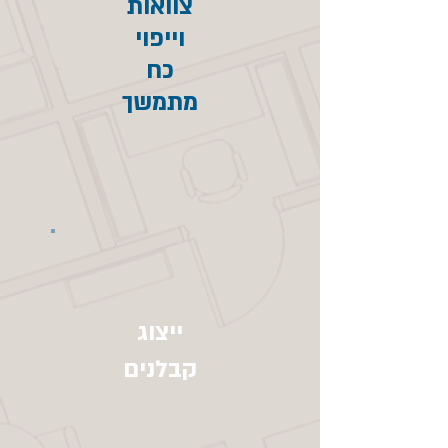
צוואות
וייפוי
כח
מתמשך
ייצוג
קבלנים