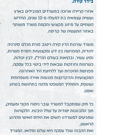
בידר קירה.
אחרי קריירה ארוכה במשרדים המובילים בארץ
ועשייה עצמאית בת למעלה מ-12 שנים, החליטו
השתיים על מיזוג מקצועי והקמת משרד משותף
באזור התעשיה של קדימה.
משרד עורכות הדין קירה ריטוב פורת מגלם סינרגיה
יחודית, המפגישה בין ידע ומקצועיות חסרת פשרות,
נסיון עשיר, ובקיאות בעולם הנדל"ן, לבין יכולות,
כשרונות וחוזקות שבאות לידי ביטוי בכל עסקה,
מפגישת ההיכרות ועד ללחיצת היד האחרונה.
המקצועיות והדקדקנות פוגשות אוירה משפחתית
ועוטפת, והתהליך המשפטי מלווה בתחושת בטחון
ואמון.
כל תיק שמתקבל למשרד עובר ניתוח מקיף ומעמיק,
תוך התבוננות יסודית על שלל היבטיו. הלקוחות
שמגיעים למשרדנו חשים את היחס האישי מהרגע
הראשון,
ואת ההבנה שכל עסקה היא עולם ומלואו, המצריך