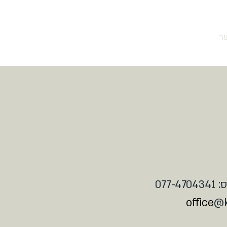
ר
073-3161530
:
077-4704341
office
@k