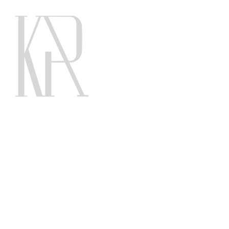
עו״ד' גלי ריטוב פורת
עו״ד ונוטריון, לידור בידר קירה