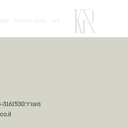
בית
תחומי התמחות
קצת 
משרד:073-3161530 נייד:
o.il