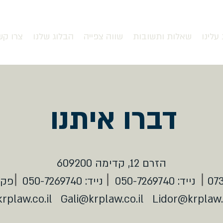
עלינו
שאלות ותשובות
שווה צפייה
הבלוג שלנו
צרו קש
דברו איתנו
הזרם 12, קדימה 609200
050-7269740
נייד:
050-7269740
פקס
rplaw.co.il
Gali@krplaw.co.il
Lidor@krplaw.c