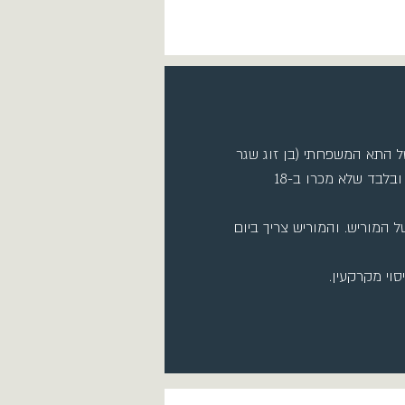
של התא המשפחתי (בן זוג שגר
כדרך קבע וילדים עד גיל 18, צריך להחזיק בה 18 חודשים מגמר בנייתה ובלבד שלא מכרו ב-18
ל המוריש. והמוריש צריך ביום
וי מקרקעין.