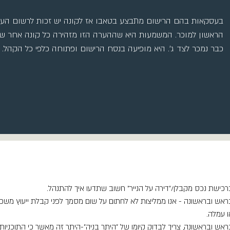
בעסקאות בהם הרישום מתבצע בטאבו אז לקונה יש זכות לרשום הע
הראשון למוכר. המשמעות היא שההערה הזו מזהירה כל קונה אחר ש
כבר נמכר לצד ג'. היא מופיעה בנסח הרישום ופתוחה כלפי כל הקהל.
רכישת נכס מקבלן/"דירה על הנייר" חשוב שתדעו איך להתנהל.
ראש ובראשונה - אנו ממליצות לא לחתום על שום מסמך לפני קבלת ייעוץ משפטי
ו עמלה.
ראש ובראשונה, צריך לבדוק קיומו של "היתר בניה"-היתר זה מאשר כי התוכניו