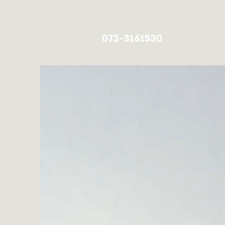
ר
073-3161530