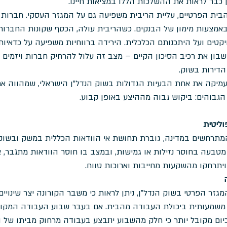
 כבר לראות את ההשלכות הללו במציאות חיינו.
ת הפרטיים, עליית הריבית משפיעה גם על המגזר העסקי. חברות ה
אמצעות מימון של הבנקים. כשהריבית עולה, הכסף שקונות החברות "
יקטים ועל היתכנותם הכלכלית. הירידה ברווחיות משפיעה על כדאיות
בון את רכיב הסיכון הקיים – מצב זה עלול להרחיק חברות ויזמים מ
 הדירות בשוק. 
מיקה את אחת הבעיות הגדולות בשוק הנדל"ן הישראלי, שמהווה א
הגבוהים: ביקוש גבוה מההיצע באופן קבוע.
וליטית
תרחשים במדינה, גוברת תחושת אי הוודאות הכללית במשק ובשוק 
טבעה בחוסר נזילות או גמישות, ובמצב בו חוסר הוודאות מתגבר, אנ
יתרחקו מהשקעות מחייבות וארוכות טווח. 
זר הפרטי בשוק הנדל"ן, ניתן לראות כי משבר הקורונה יצר שינויים
יום מקובל יותר כי חלק מהשבוע יתבצע בעבודה מרחוק מביתו של הע