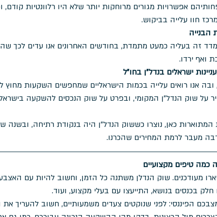
תיהם אפשרויות מגורים מרוחקות יותר שלא היו רלוונטיות קודם, וכ
רכז חוו עלייה בביקוש.
 הבנייה
 מדד זה בעליה כמעט מתמדת, בחודשים האחרונים אנו עדים לכך שה
 ואף ירדו. 
יינות ישראלים בנדל"ן בחו"ל
, ובה אנו רואים עלייה בכמות הישראליים שמחפשים השקעות מחוץ לג
ר על שוק הנדל"ן המקומי, ובפרט על שוק הנכסים להשקעה בישראל.
ת המתוארות כאן, נוצרו כששוק הנדל"ן היה בנקודת רתיחה, ובשנה ש
בה מעבר לרמת המחירים שהכרנו.
כמה טיפים מקצועיים 
רו מעודכנים. שוק הנדלן משתנה כל הזמן, וחשוב להיות עם האצבע 
 חלק בכנסים בנושא, התייעצו עם בעלי מקצוע, ועוד.
צבכם הפיננסי: לפני שנוקטים צעדים משמעותיים, חשוב להעריך את ה
רכים מול הרצונות. בדקו מהי ההשקעה הנכונה עבורכם, כמו גם את 