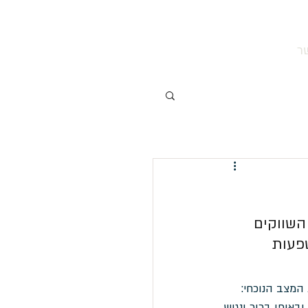
ר
073-3161530
ד השווקים 
פעות 
המצב הנוכחי: 
אופן ברור ונגיש.