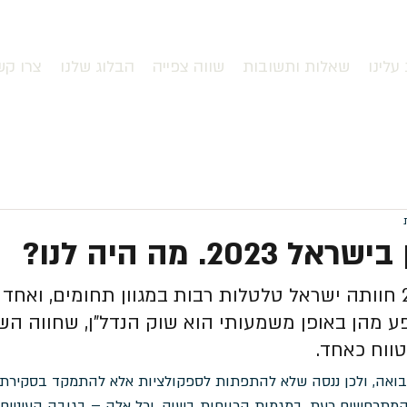
עלינו
שאלות ותשובות
שווה צפייה
הבלוג שלנו
צרו קש
202. מה היה לנו?
רקע: בשנת 2023 חוותה ישראל טלטלות רבות במגוון תחומים, ואח
 מהן באופן משמעותי הוא שוק הנדל"ן, שחווה הש
טווח כאחד.
הנבואה, ולכן ננסה שלא להתפתות לספקולציות אלא להתמקד בסקירת 
רחשים כעת, במגמות הרווחות בשוק, וכל אלה – בגובה העיניים וב