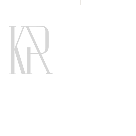
מגמות חשובות בחוק מיסוי
מקרקעין, ספטמבר 2023
עו״ד' גלי ריטוב פורת
עו״ד ונוטריון, לידור בידר קירה