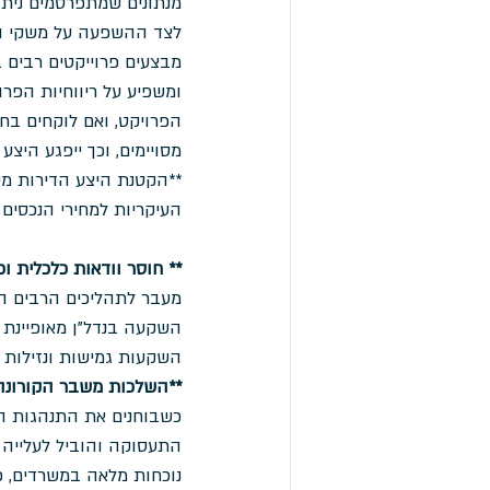
מנתונים שמתפרסמים ניתן
לצד ההשפעה על משקי הבי
מבצעים פרוייקטים רבים ב
ומשפיע על ריווחיות הפרו
הפרויקט, ואם לוקחים בחש
מסויימים, וכך ייפגע היצע
**הקטנת היצע הדירות מע
העיקריות למחירי הנכסים 
** חוסר וודאות כלכלית ופ
מעבר לתהליכים הרבים המ
השקעה בנדל"ן מאופיינת מ
השקעות גמישות ונזילות ו
**השלכות משבר הקורונה
כשבוחנים את התנהגות המג
נוכחות מלאה במשרדים, כ