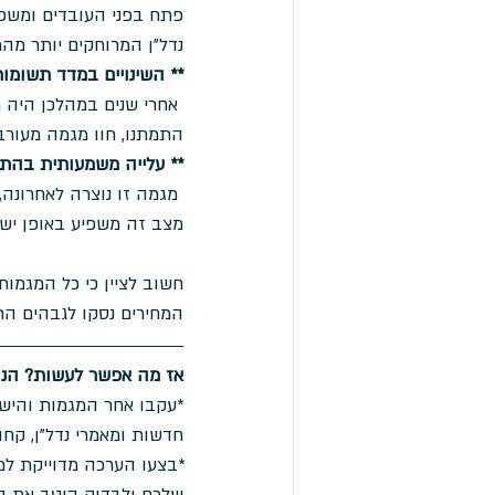
פתח בפני העובדים ומשפחו
נדל"ן המרוחקים יותר מהמ
** השינויים במדד תשומות
 אחרי שנים במהלכן היה
התמתנו, חוו מגמה מעורבת
** עלייה משמעותית בהתענ
 מגמה זו נוצרה לאחרונה
מצב זה משפיע באופן ישי
חשוב לציין כי כל המגמו
המחירים נסקו לגבהים הר
אז מה אפשר לעשות? הנה 
*עקבו אחר המגמות והישא
חדשות ומאמרי נדל"ן, קחו
*בצעו הערכה מדוייקת למ
שלכם ולבדוק היטב את הצ